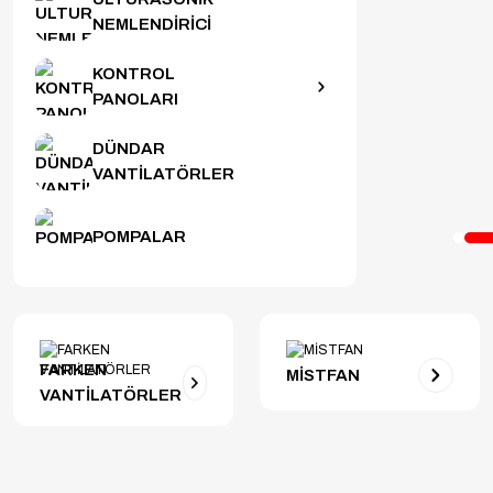
NEMLENDİRİCİ
KONTROL
PANOLARI
Alışverişe Başla
DÜNDAR
VANTİLATÖRLER
POMPALAR
FARKEN
MİSTFAN
VANTİLATÖRLER