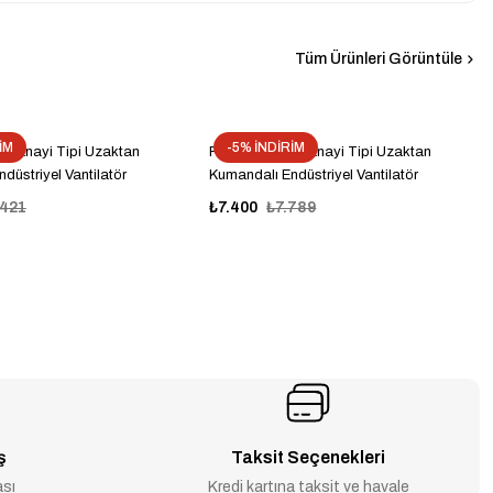
Tüm Ürünleri Görüntüle
İM
-5% İNDİRİM
 Sanayi Tipi Uzaktan
Farken 50cm Sanayi Tipi Uzaktan
düstriyel Vantilatör
Kumandalı Endüstriyel Vantilatör
.421
₺7.400
₺7.789
ş
Taksit Seçenekleri
ası
Kredi kartına taksit ve havale