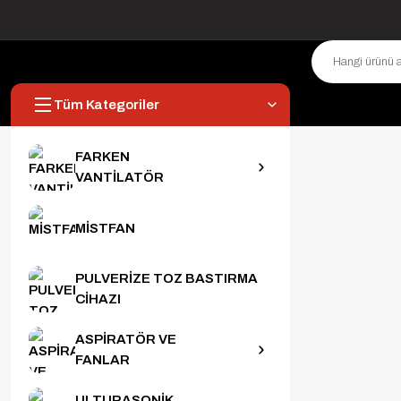
Tüm Kategoriler
FARKEN
VANTİLATÖR
MİSTFAN
PULVERİZE TOZ BASTIRMA
CİHAZI
ASPİRATÖR VE
FANLAR
ULTURASONİK