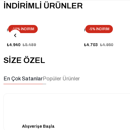
İNDİRİMLİ ÜRÜNLER
-10% İNDİRİM
-5% İNDİRİM
FARKEN SF65
FARKEN SF50
₺4.940
₺5.489
₺4.703
₺4.950
SİZE ÖZEL
En Çok Satanlar
Popüler Ürünler
Alışverişe Başla