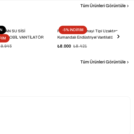
Tüm Ürünleri Görüntüle
ÜN
-5% İNDİRİM
TFAN SU SİSİ
Farken 65cm Sanayi Tipi Uzaktan
Lİ MOBİL VANTİLATÖR
Kumandalı Endüstriyel Vantilatör
İRİM
19.945
₺8.000
₺8.421
Tüm Ürünleri Görüntüle