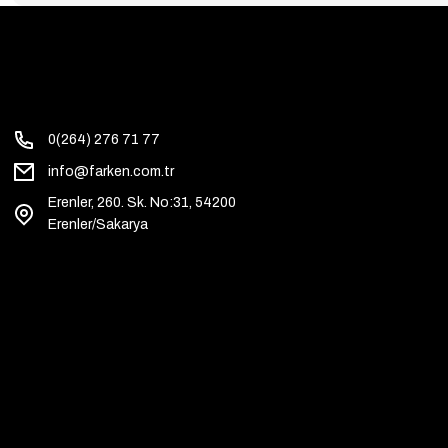
0(264) 276 71 77
info@farken.com.tr
Erenler, 260. Sk. No:31, 54200
Erenler/Sakarya