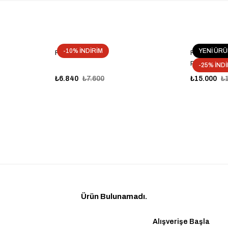
-10% İNDİRİM
YENİ ÜR
FARKEN SF75
FARKEN MİS
PÜSKÜRTME
-25% İND
₺6.840
₺7.600
₺15.000
₺
Ürün Bulunamadı.
Alışverişe Başla