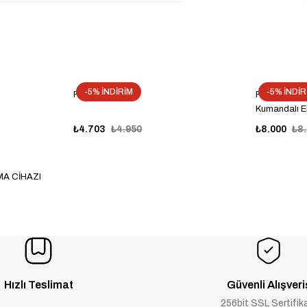
-5% İNDİRİM
-5% İNDİR
FARKEN SF50
Farken 65cm
Kumandalı En
₺4.703
₺4.950
₺8.000
₺8
A CİHAZI
Hızlı Teslimat
Güvenli Alışveri
256bit SSL Sertifik